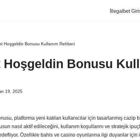
İllegalbet Gir
bet Hoşgeldin Bonusu Kullanım Rehberi
et Hoşgeldin Bonusu Kul
an 19, 2025
nusu, platforma yeni katılan kullanıcılar için tasarlanmış cazip b
un nasıl aktif edileceğini, kullanım koşullarını ve stratejik ipuç
defliyor. Özellikle bahis ve casino oyunlarına ilgi duyanlar için