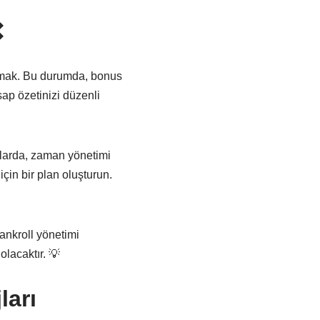
❌
nmak. Bu durumda, bonus
sap özetinizi düzenli
slarda, zaman yönetimi
için bir plan oluşturun.
Bankroll yönetimi
olacaktır. 💡
ları