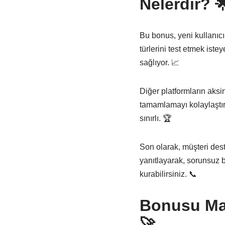
Nelerdir? 
Bu bonus, yeni kullanıcı
türlerini test etmek iste
sağlıyor. 📈
Diğer platformların aksi
tamamlamayı kolaylaştırı
sınırlı. 🏆
Son olarak, müşteri dest
yanıtlayarak, sorunsuz b
kurabilirsiniz. 📞
Bonusu Mak
🚀