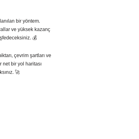
lanılan bir yöntem.
rallar ve yüksek kazanç
şfedeceksiniz. 💰
arı, çevrim şartları ve
 net bir yol haritası
ksınız. 🚀