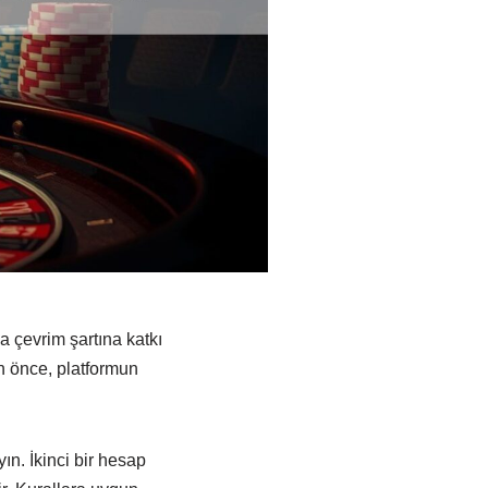
a çevrim şartına katkı
n önce, platformun
n. İkinci bir hesap