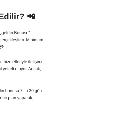
dilir? 📲
Hoşgeldin Bonusu”
 gerçekleştirin. Minimum
💳
i hizmetleriyle iletişime
 yeterli oluyor. Ancak,
din bonusu 7 ila 30 gün
 bir plan yaparak,