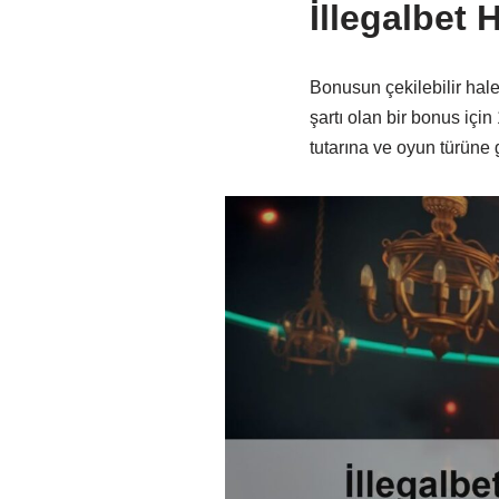
İllegalbet 
Bonusun çekilebilir hale
şartı olan bir bonus için
tutarına ve oyun türüne g