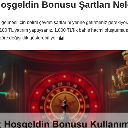
Hoşgeldin Bonusu Şartları Nel
 gelmesi için belirli çevrim şartlarını yerine getirmeniz gerekiyo
 100 TL yatırım yaptıysanız, 1.000 TL’lik bahis hacmi oluşturmalıs
öre değişiklik gösterebiliyor. 🎰